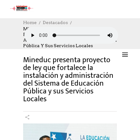
Home
Destacados
Mineduc Presenta Proyecto De Ley Que
Fortalece La Instalación Y
DESTACADOS
,
EDUCACION
03/04/2024
Administración Del Sistema De Educación
AUTHOR: HECTOR
0
LIKES
815 SEEN
Pública Y Sus Servicios Locales
0 COMMENTS
Mineduc presenta proyecto
de ley que fortalece la
instalación y administración
del Sistema de Educación
Pública y sus Servicios
Locales