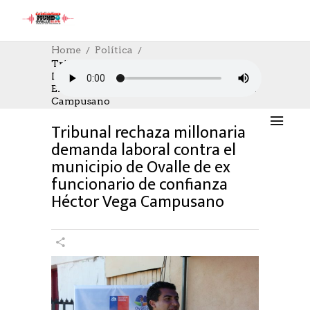
Home
Política
Tribunal Rechaza Millonaria Demanda
Laboral Contra El Municipio De Ovalle De
POLÍTICA
,
SOCIAL
10/08/2023
Ex Funcionario De Confianza Héctor Vega
AUTHOR: HECTOR
0
LIKES
1070 SEEN
Campusano
0 COMMENTS
Tribunal rechaza millonaria
demanda laboral contra el
municipio de Ovalle de ex
funcionario de confianza
Héctor Vega Campusano