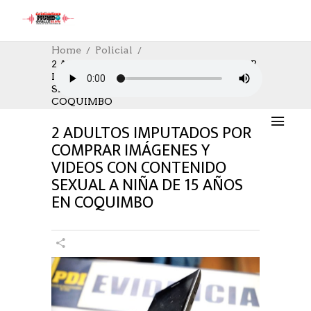
Home
Policial
2 ADULTOS IMPUTADOS POR COMPRAR
IMÁGENES Y VIDEOS CON CONTENIDO
POLICIAL
,
SOCIAL
10/08/2023
SEXUAL A NIÑA DE 15 AÑOS EN
AUTHOR: HECTOR
0
LIKES
954 SEEN
COQUIMBO
0 COMMENTS
2 ADULTOS IMPUTADOS POR
COMPRAR IMÁGENES Y
VIDEOS CON CONTENIDO
SEXUAL A NIÑA DE 15 AÑOS
EN COQUIMBO