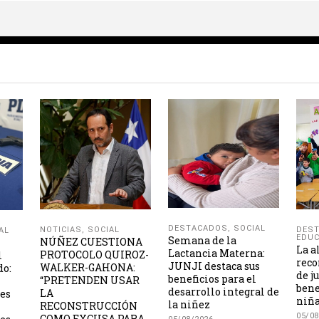
DESTACADOS
,
SOCIAL
NOTICIAS
,
SOCIAL
DES
AL
EDUC
Semana de la
NÚÑEZ CUESTIONA
La a
Lactancia Materna:
PROTOCOLO QUIROZ-
l
reco
JUNJI destaca sus
WALKER-GAHONA:
do:
de j
beneficios para el
“PRETENDEN USAR
bene
desarrollo integral de
LA
les
niña
la niñez
RECONSTRUCCIÓN
05/08
COMO EXCUSA PARA