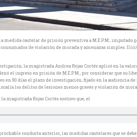
a la medida cautelar de prisión preventiva a M.E.P.M., imputado 
s consumados de violación de morada y amenazas simples. Ilícit
estigación, la magistrada Andrea Rojas Cortés aplicó en la valor
enó el ingreso en prisión de M.E.P.M., por considerar que su lib
o en 90 días el plazo de investigación, fijado en la audiencia d
scalía los delitos de lesiones menos graves y violación de mora
 la magistrada Rojas Cortés sostuvo que, el
eprochable conducta anterior, las medidas cautelares que se de