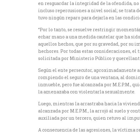
en resguardar la integridad de la ofendida, n
incluso repercusiones a nivel social; se trata 
tuvo ningún reparo para dejarla en las condici
“Por lo tanto, se resuelve restringir moment
echar mano a una medida cautelar que ha sido 
aquellos hechos, que por su gravedad, por su i
hechores. Por todas estas consideraciones, el 
solicitada por Ministerio Público y querellant
Según el ente persecutor, aproximadamente a l
rompiendo el seguro de una ventana, al domicil
inmueble, pero fue alcanzada por M.E.P.M., quie
la amenazaba con violentarla sexualmente.
Luego, mientras la arrastraba hacia la viviend
alcanzada por M.E.P.M., la arrojó al suelo y 
auxiliada por un tercero, quien retuvo al impu
A consecuencia de las agresiones, la víctima 