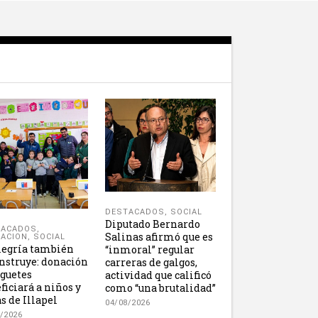
DESTACADOS
,
SOCIAL
Diputado Bernardo
TACADOS
,
Salinas afirmó que es
ACION
,
SOCIAL
legría también
“inmoral” regular
nstruye: donación
carreras de galgos,
uguetes
actividad que calificó
ficiará a niños y
como “una brutalidad”
s de Illapel
04/08/2026
/2026