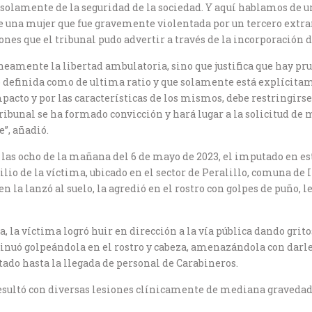
o solamente de la seguridad de la sociedad. Y aquí hablamos de
de una mujer que fue gravemente violentada por un tercero extrañ
ones que el tribunal pudo advertir a través de la incorporación d
áneamente la libertad ambulatoria, sino que justifica que hay 
definida como de ultima ratio y que solamente está explícitam
mpacto y por las características de los mismos, debe restringirs
tribunal se ha formado convicción y hará lugar a la solicitud de
e”, añadió.
as ocho de la mañana del 6 de mayo de 2023, el imputado en est
io de la víctima, ubicado en el sector de Peralillo, comuna de Il
n la lanzó al suelo, la agredió en el rostro con golpes de puño, l
a, la víctima logró huir en dirección a la vía pública dando gri
continuó golpeándola en el rostro y cabeza, amenazándola con da
tado hasta la llegada de personal de Carabineros.
resultó con diversas lesiones clínicamente de mediana gravedad,