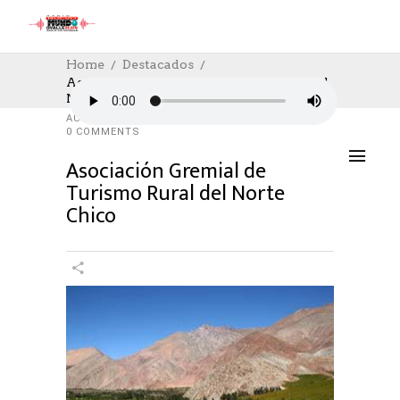
Home
Destacados
Asociación Gremial De Turismo Rural Del
Norte Chico
DESTACADOS
,
SOCIAL
,
SOCIAL
06/12/2022
AUTHOR: HECTOR
0
LIKES
1292 SEEN
0 COMMENTS
Asociación Gremial de
Turismo Rural del Norte
Chico