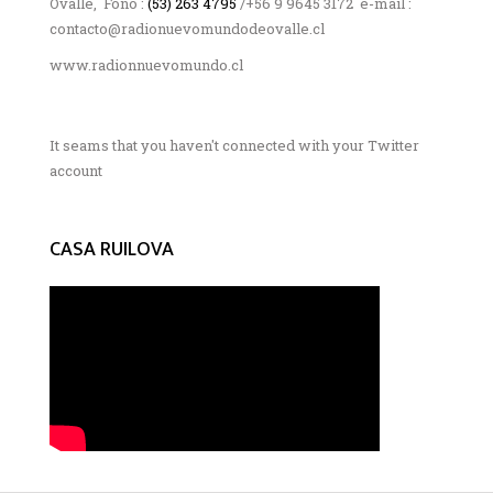
Ovalle, Fono :
(53) 263 4795
/+56 9 9645 3172 e-mail :
contacto@radionuevomundodeovalle.cl
www.radionnuevomundo.cl
It seams that you haven't connected with your Twitter
account
CASA RUILOVA