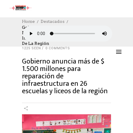
Home
Destacados
Gobierno Anuncia Más De $ 1.500
Millones Para Reparación De
DESTACADOS
,
EDUCACION
,
FACEBOOK LIVE
,
Infraestructura En 26 Escuelas Y Liceos
NOTICIAS
,
SOCIAL
De La Región
06/12/2022
AUTHOR: HECTOR
0
LIKES
1225 SEEN
0 COMMENTS
Gobierno anuncia más de $
1.500 millones para
reparación de
infraestructura en 26
escuelas y liceos de la región