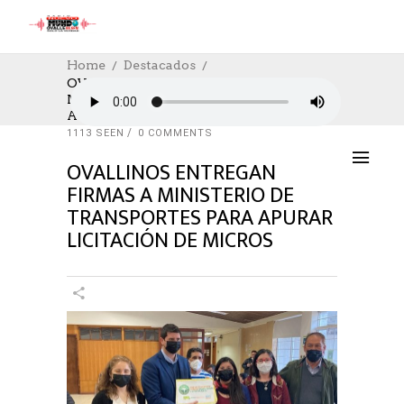
Home
Destacados
OVALLINOS ENTREGAN FIRMAS A
MINISTERIO DE TRANSPORTES PARA
DESTACADOS
,
NOTICIAS
,
POLÍTICA
APURAR LICITACIÓN DE MICROS
24/08/2022
AUTHOR: HECTOR
0
LIKES
1113 SEEN
0 COMMENTS
OVALLINOS ENTREGAN
FIRMAS A MINISTERIO DE
TRANSPORTES PARA APURAR
LICITACIÓN DE MICROS