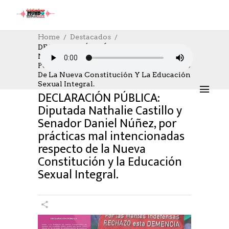
Home
Destacados
DECLARACIÓN PÚBLICA: Diputada
Nathalie Castillo Y Senador Daniel Núñez,
DESTACADOS
,
NOTICIAS
,
SOCIAL
Por Prácticas Mal Intencionadas Respecto
10/08/2022
AUTHOR: HECTOR
0
LIKES
De La Nueva Constitución Y La Educación
1378 SEEN
0 COMMENTS
Sexual Integral.
DECLARACIÓN PÚBLICA:
Diputada Nathalie Castillo y
Senador Daniel Núñez, por
prácticas mal intencionadas
respecto de la Nueva
Constitución y la Educación
Sexual Integral.