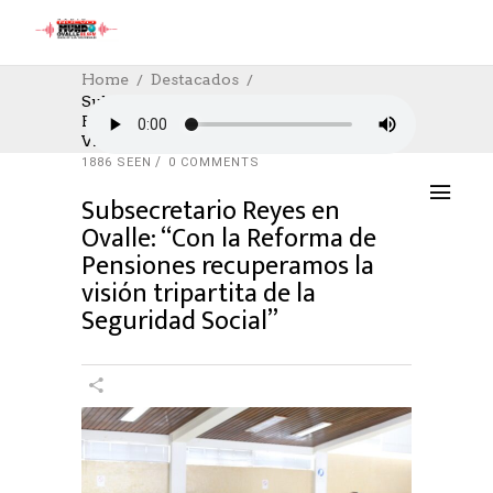
Home
Destacados
Subsecretario Reyes En Ovalle: “Con La
Reforma De Pensiones Recuperamos La
DESTACADOS
,
SOCIAL
,
UNCATEGORIZED
Visión Tripartita De La Seguridad Social”
11/08/2025
AUTHOR: HECTOR
0
LIKES
1886 SEEN
0 COMMENTS
Subsecretario Reyes en
Ovalle: “Con la Reforma de
Pensiones recuperamos la
visión tripartita de la
Seguridad Social”