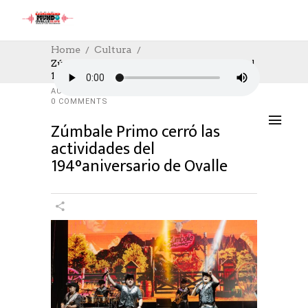
Home
Cultura
Zúmbale Primo Cerró Las Actividades Del
194°aniversario De Ovalle
CULTURA
,
CULTURE
28/04/2025
AUTHOR: HECTOR
0
LIKES
822 SEEN
0 COMMENTS
Zúmbale Primo cerró las
actividades del
194°aniversario de Ovalle