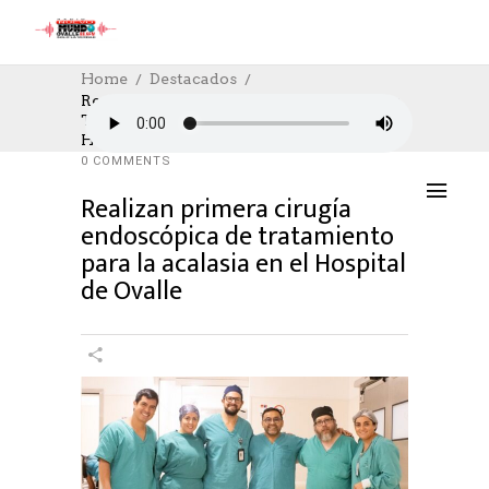
Home
Destacados
Realizan Primera Cirugía Endoscópica De
Tratamiento Para La Acalasia En El
DESTACADOS
,
SALUD
28/04/2025
Hospital De Ovalle
AUTHOR: HECTOR
0
LIKES
988 SEEN
0 COMMENTS
Realizan primera cirugía
endoscópica de tratamiento
para la acalasia en el Hospital
de Ovalle