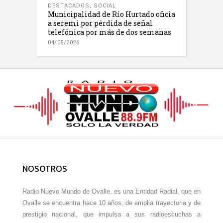
DESTACADOS
,
SOCIAL
Municipalidad de Río Hurtado oficia
a seremi por pérdida de señal
telefónica por más de dos semanas
04/08/2026
NOSOTROS
Radio Nuevo Mundo de Ovalle, es una Entidad Radial, que en
Ovalle se encuentra hace 10 años, de amplia trayectoria y de
prestigio nacional, que impulsa a sus radioescuchas a