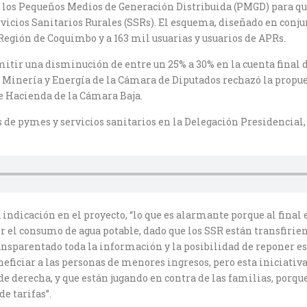
a los Pequeños Medios de Generación Distribuida (PMGD) para que
rvicios Sanitarios Rurales (SSRs). El esquema, diseñado en conj
Región de Coquimbo y a 163 mil usuarias y usuarios de APRs.
mitir una disminución de entre un 25% a 30% en la cuenta final 
Minería y Energía de la Cámara de Diputados rechazó la propuest
 Hacienda de la Cámara Baja.
de pymes y servicios sanitarios en la Delegación Presidencial,
indicación en el proyecto, “lo que es alarmante porque al final e
 el consumo de agua potable, dado que los SSR están transfirien
ransparentado toda la información y la posibilidad de reponer es
eficiar a las personas de menores ingresos, pero esta iniciativa
e derecha, y que están jugando en contra de las familias, porq
e tarifas”.