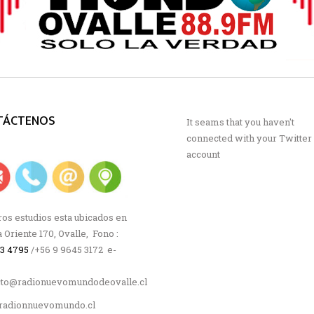
TÁCTENOS
It seams that you haven't
connected with your Twitter
account
os estudios esta ubicados en
a Oriente 170, Ovalle, Fono :
63 4795
/+56 9 9645 3172 e-
cto@radionuevomundodeovalle.cl
adionnuevomundo.cl