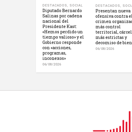
DESTACADOS
,
SOCIAL
DESTACADOS
,
SOCI
Diputado Bernardo
Presentan nueva
Salinas por cadena
ofensiva contra e
nacional del
crimen organiza
Presidente Kast:
más control
«Hemos perdido un
territorial, cárce
tiempo valioso» y el
más estrictas y
Gobierno responde
decomiso de bien
con «acciones,
06/08/2026
programas,
inconexos»
06/08/2026