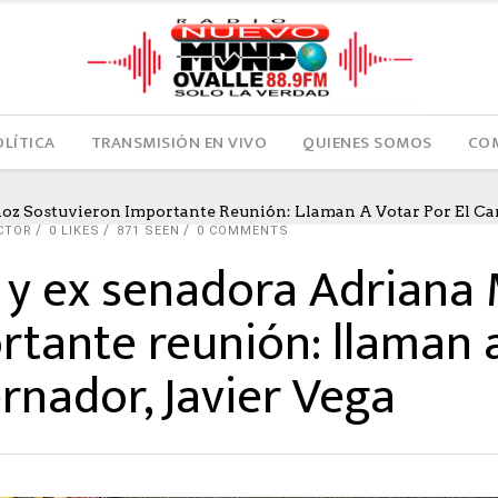
OLÍTICA
TRANSMISIÓN EN VIVO
QUIENES SOMOS
COM
oz Sostuvieron Importante Reunión: Llaman A Votar Por El Ca
CTOR
0
LIKES
871 SEEN
0 COMMENTS
o y ex senadora Adriana
tante reunión: llaman a
rnador, Javier Vega