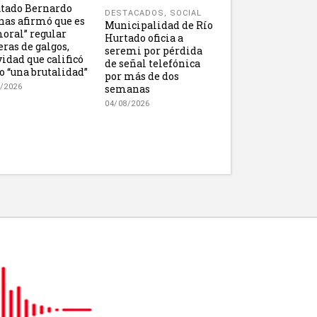
tado Bernardo
DESTACADOS
,
SOCIAL
nas afirmó que es
Municipalidad de Río
oral” regular
Hurtado oficia a
eras de galgos,
seremi por pérdida
vidad que calificó
de señal telefónica
 “una brutalidad”
por más de dos
semanas
/2026
04/08/2026