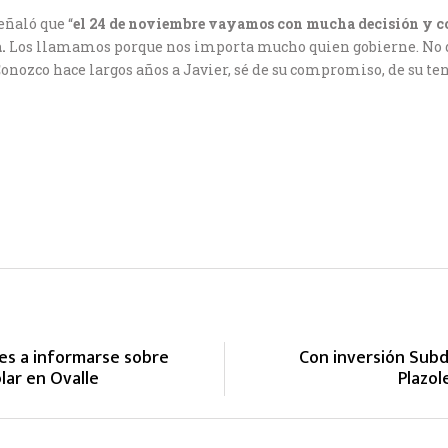
eñaló que “
el 24 de noviembre vayamos con mucha decisión y c
.
Los llamamos porque nos importa mucho quien gobierne. No da
onozco hace largos años a Javier, sé de su compromiso, de su te
les a informarse sobre
Con inversión Sub
lar en Ovalle
Plazol