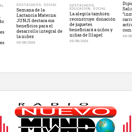
Dipu
DESTACADOS
,
SOCIAL
DESTACADOS
,
AL
Sali
EDUCACION
,
SOCIAL
Semana de la
La alegría también
“inm
Lactancia Materna:
l
reconstruye: donación
carr
JUNJI destaca sus
do:
de juguetes
acti
beneficios para el
beneficiará a niños y
como
desarrollo integral de
les
niñas de Illapel
la niñez
04/08
05/08/2026
es
05/08/2026