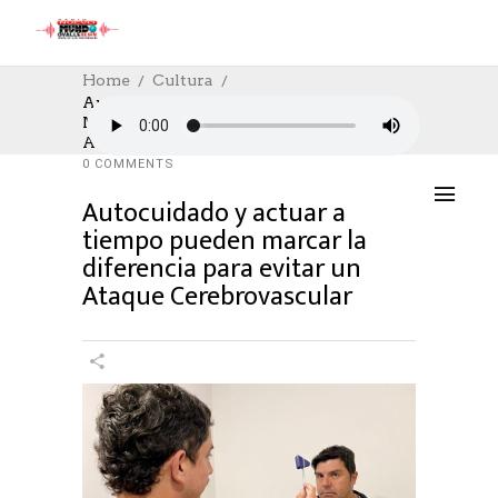
Home
Cultura
Autocuidado Y Actuar A Tiempo Pueden
Marcar La Diferencia Para Evitar Un
CULTURA
,
CULTURE
29/10/2024
Ataque Cerebrovascular
AUTHOR: HECTOR
0
LIKES
742 SEEN
0 COMMENTS
Autocuidado y actuar a
tiempo pueden marcar la
diferencia para evitar un
Ataque Cerebrovascular