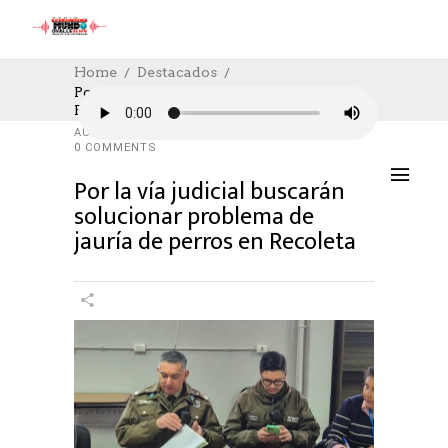
Home
Destacados
Por La Vía Judicial Buscarán Solucionar
Problema De Jauría De Perros En Recoleta
DESTACADOS
,
POLICIAL
25/09/2024
AUTHOR: HECTOR
0
LIKES
829 SEEN
0 COMMENTS
Por la vía judicial buscarán
solucionar problema de
jauría de perros en Recoleta