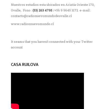
Nuestros estudios esta ubicados en Ariztía Oriente 170,
Ovalle, Fono :
(53) 263 4795
/+56 9 9645 3172 e-mail :
contacto@radionuevomundodeovalle.cl
www.radionnuevomundo.cl
It seams that you haven't connected with your Twitter
account
CASA RUILOVA