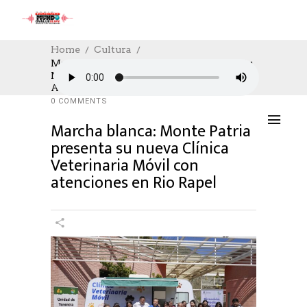
Home
Cultura
Marcha Blanca: Monte Patria Presenta Su
Nueva Clínica Veterinaria Móvil Con
CULTURA
,
CULTURE
25/09/2024
Atenciones En Rio Rapel
AUTHOR: HECTOR
0
LIKES
971 SEEN
0 COMMENTS
Marcha blanca: Monte Patria
presenta su nueva Clínica
Veterinaria Móvil con
atenciones en Rio Rapel