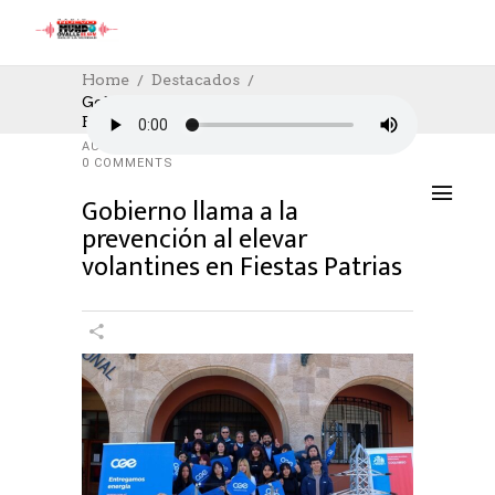
Home
Destacados
Gobierno Llama A La Prevención Al
Elevar Volantines En Fiestas Patrias
DESTACADOS
,
SOCIAL
10/09/2024
AUTHOR: HECTOR
0
LIKES
923 SEEN
0 COMMENTS
Gobierno llama a la
prevención al elevar
volantines en Fiestas Patrias