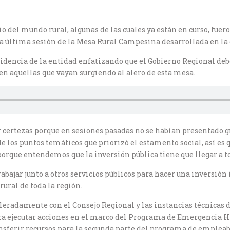
o del mundo rural, algunas de las cuales ya están en curso, fue
la última sesión de la Mesa Rural Campesina desarrollada en l
idencia de la entidad enfatizando que el Gobierno Regional de
 en aquellas que vayan surgiendo al alero de esta mesa.
 certezas porque en sesiones pasadas no se habían presentado 
los puntos temáticos que priorizó el estamento social, así es
rque entendemos que la inversión pública tiene que llegar a todo
rabajar junto a otros servicios públicos para hacer una inversió
rural de toda la región.
leradamente con el Consejo Regional y las instancias técnicas 
para ejecutar acciones en el marco del Programa de Emergencia 
nsferir recursos para la segunda parte del programa de empleab