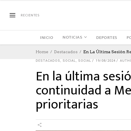
RECIENTES
NOTICIAS
INICIO
DEPORTES
P
Home
Destacados
En La Última Sesión R
DESTACADOS
,
SOCIAL
,
SOCIAL
19/08/2024
AUTH
En la última sesi
continuidad a Me
prioritarias