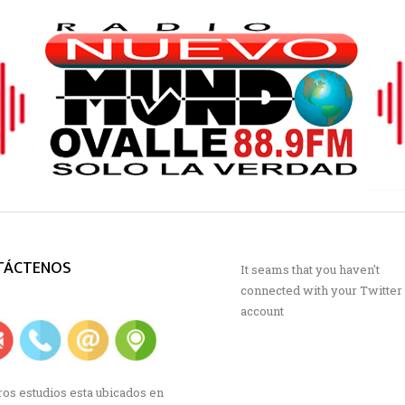
TÁCTENOS
It seams that you haven't
connected with your Twitter
account
os estudios esta ubicados en