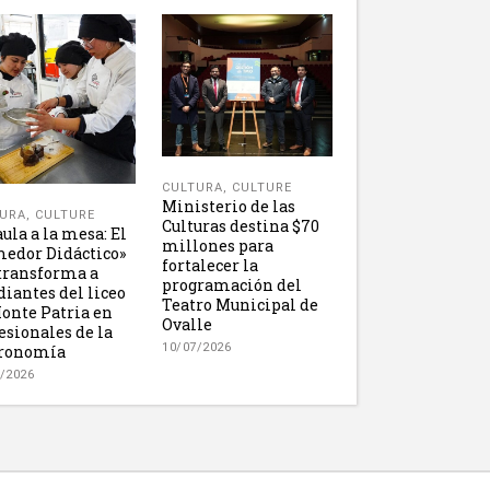
CULTURA
,
CULTURE
Ministerio de las
URA
,
CULTURE
Culturas destina $70
aula a la mesa: El
millones para
edor Didáctico»
fortalecer la
transforma a
programación del
diantes del liceo
Teatro Municipal de
onte Patria en
Ovalle
esionales de la
10/07/2026
tronomía
/2026