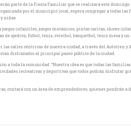
rán parte de la Fiesta Familiar que se realizará este domingo 11
 organizada por el municipio local, espera congregar a todas las
 y niñas.
juegos infantiles, juegos mecánicos, pintas caritas, shows infan
de ajedrez, fútbol, tenis, voleibol, básquetbol, tenis mesa y un 
 las calles céntricas de nuestra ciudad, a través del Autotren y
stan disfrazados al principal paseo público de la ciudad.
ón a toda la comunidad. “Nuestra idea es que todas las familias
vidades recreativas y deportivas que todos podrán disfrutar g
oras, contará con un área de emprendedores, quienes pondrán a d