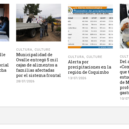
CULTURA
,
CULTURE
lle
Municipalidad de
CULT
CULTURA
,
CULTURE
Ovalle entregó 5 mil
Del 
Alerta por
orial
cajas de alimentos a
«Com
precipitaciones en la
icha
familias afectadas
que 
región de Coquimbo
por el sistema frontal
estu
13/07/2026
28/07/2026
de M
prof
gas
10/07