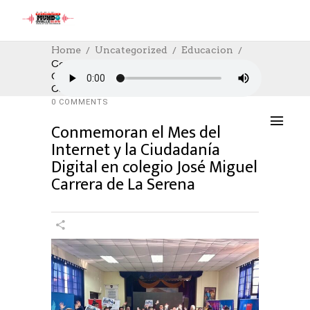
Home
Uncategorized
Educacion
Conmemoran El Mes Del Internet Y La
Ciudadanía Digital En Colegio José Miguel
EDUCACION
,
NOTICIAS
17/05/2024
Carrera De La Serena
AUTHOR: HECTOR
0
LIKES
864 SEEN
0 COMMENTS
Conmemoran el Mes del
Internet y la Ciudadanía
Digital en colegio José Miguel
Carrera de La Serena