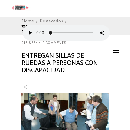
Home
Destacados
ENTREGAN SILLAS DE RUEDAS A
PERSONAS CON DISCAPACIDAD
DESTACADOS
,
SALUD
,
SOCIAL
,
SOCIAL
08/04/2024
AUTHOR: HECTOR
0
LIKES
918 SEEN
0 COMMENTS
ENTREGAN SILLAS DE
RUEDAS A PERSONAS CON
DISCAPACIDAD