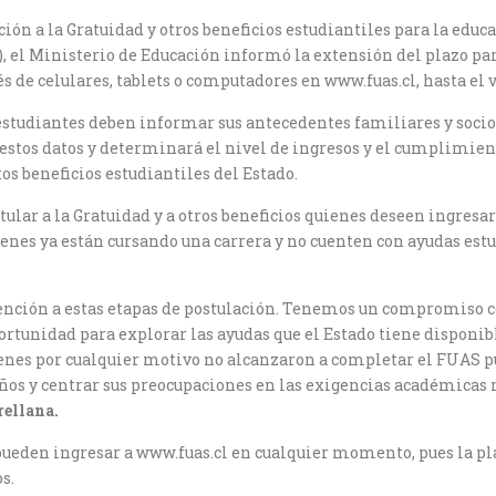
ción a la Gratuidad y otros beneficios estudiantiles para la educ
el Ministerio de Educación informó la extensión del plazo para 
s de celulares, tablets o computadores en www.fuas.cl, hasta el v
s estudiantes deben informar sus antecedentes familiares y socio
 estos datos y determinará el nivel de ingresos y el cumplimien
s beneficios estudiantiles del Estado.
lar a la Gratuidad y a otros beneficios quienes deseen ingresar
ienes ya están cursando una carrera y no cuenten con ayudas estu
ención a estas etapas de postulación. Tenemos un compromiso c
rtunidad para explorar las ayudas que el Estado tiene disponibl
ienes por cualquier motivo no alcanzaron a completar el FUAS 
ños y centrar sus preocupaciones en las exigencias académicas m
rellana.
 pueden ingresar a www.fuas.cl en cualquier momento, pues la pl
s.