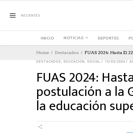
RECIENTES
NOTICIAS
INICIO
DEPORTES
P
Home
Destacados
FUAS 2024: Hasta El 22
DESTACADOS
,
EDUCACION
,
SOCIAL
15/03/2024
A
FUAS 2024: Hasta 
postulación a la 
la educación sup