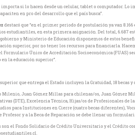
o importa si lo hacen desde un celular, tablet o computador. Lo 
apaciten en pro del desarrollo que el país busca”.
ez
destacó que “en el primer periodo de postulación ya van 8.166
s estudiantiles, en esta primera asignación. Del total, 6.687 es
o gobierno y Ministerio de Educación disponemos de estos benef
cación superior, por no tener los recursos para financiarla. Ha
del Formulario Único de Acreditación Socioeconómica (FUAS) se
 en la educación superior”.
superior que entrega el Estado incluyen la Gratuidad, 18 becas y d
vo Milenio, Juan Gómez Millas para chilenas/os, Juan Gómez Mil
tivas (DTE), Excelencia Técnica, Hijas/os de Profesionales de la
dios para Instituciones en Cierre (cuatro becas diferentes), Voca
e Profesor y a la Beca de Reparación se debe llenar un formular
 son el Fondo Solidario de Crédito Universitario y el Crédito con
sestudiantiles.cl.