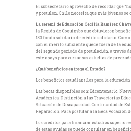
El subsecretario aprovechó de recordar que “n
y postulen. Chile necesita que más jóvenes se c
La seremi de Educación Cecilia Ramírez Cháv
la Región de Coquimbo que obtuvieron beneficio
180 fondo solidario de crédito solidario. Com
con el mérito suficiente quede fuera de la edu
del segundo periodo de postulación, a través 
este apoyo para cursar sus estudios de pregrado
¿Qué beneficios entrega el Estado?
Los beneficios estudiantiles para la educación 
Las becas disponibles son: Bicentenario, Nue
Académica, Distinción a las Trayectorias Educa
Situación de Discapacidad, Continuidad de Estu
Reparación. Para postular a la Beca Vocación d
Los créditos para financiar estudios superiores
de estas ayudas se puede consultar en beneficio