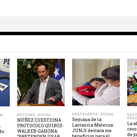
DESTACADOS
,
SOCIAL
NOTICIAS
,
SOCIAL
DES
AL
EDUC
Semana de la
NÚÑEZ CUESTIONA
La a
Lactancia Materna:
PROTOCOLO QUIROZ-
l
reco
JUNJI destaca sus
WALKER-GAHONA:
do:
de j
beneficios para el
“PRETENDEN USAR