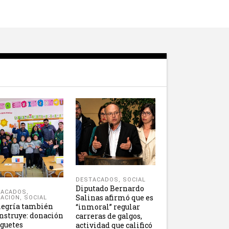
DESTACADOS
,
SOCIAL
Diputado Bernardo
TACADOS
,
Salinas afirmó que es
ACION
,
SOCIAL
legría también
“inmoral” regular
nstruye: donación
carreras de galgos,
uguetes
actividad que calificó