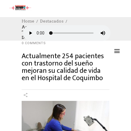
Home
Destacados
Actualmente 254 Pacientes Con
Trastorno Del Sueño Mejoran Su Calidad
DESTACADOS
,
SOCIAL
,
SOCIAL
15/03/2024
De Vida En El Hospital De Coquimbo
AUTHOR: HECTOR
0
LIKES
884 SEEN
0 COMMENTS
Actualmente 254 pacientes
con trastorno del sueño
mejoran su calidad de vida
en el Hospital de Coquimbo