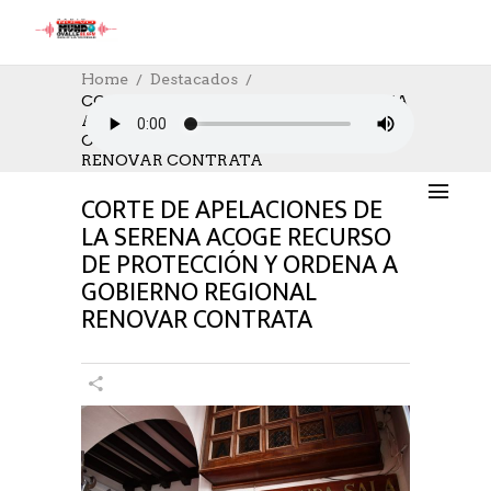
Home
Destacados
CORTE DE APELACIONES DE LA SERENA
ACOGE RECURSO DE PROTECCIÓN Y
DESTACADOS
,
SOCIAL
14/03/2024
ORDENA A GOBIERNO REGIONAL
AUTHOR: HECTOR
0
LIKES
1054 SEEN
RENOVAR CONTRATA
0 COMMENTS
CORTE DE APELACIONES DE
LA SERENA ACOGE RECURSO
DE PROTECCIÓN Y ORDENA A
GOBIERNO REGIONAL
RENOVAR CONTRATA