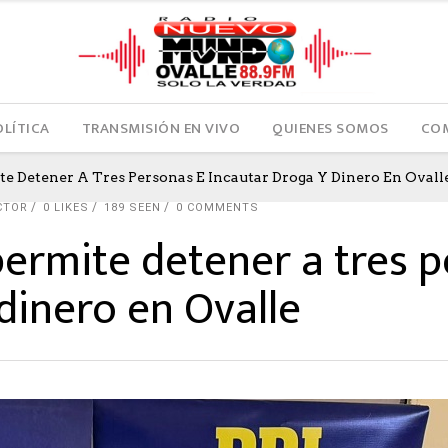
OLÍTICA
TRANSMISIÓN EN VIVO
QUIENES SOMOS
COM
e Detener A Tres Personas E Incautar Droga Y Dinero En Ovall
CTOR
0
LIKES
189 SEEN
0 COMMENTS
ermite detener a tres p
dinero en Ovalle