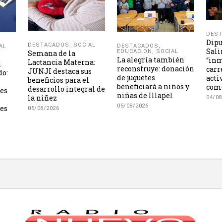
DES
Dipu
DESTACADOS
,
SOCIAL
DESTACADOS
,
AL
Sali
EDUCACION
,
SOCIAL
Semana de la
La alegría también
“inm
Lactancia Materna:
l
reconstruye: donación
carr
JUNJI destaca sus
do:
de juguetes
acti
beneficios para el
beneficiará a niños y
como
desarrollo integral de
les
niñas de Illapel
la niñez
04/08
05/08/2026
es
05/08/2026