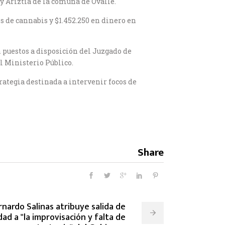
 Ariztía de la comuna de Ovalle.
 de cannabis y $1.452.250 en dinero en
puestos a disposición del Juzgado de
l Ministerio Público.
ategia destinada a intervenir focos de
Share
nardo Salinas atribuye salida de
ad a "la improvisación y falta de