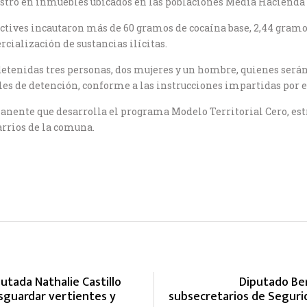
stro en inmuebles ubicados en las poblaciones Media Hacienda y
ctives incautaron más de 60 gramos de cocaína base, 2,44 gramos
cialización de sustancias ilícitas.
tenidas tres personas, dos mujeres y un hombre, quienes serán 
les de detención, conforme a las instrucciones impartidas por e
anente que desarrolla el programa Modelo Territorial Cero, estr
arrios de la comuna.
utada Nathalie Castillo
Diputado Ber
sguardar vertientes y
subsecretarios de Segurid