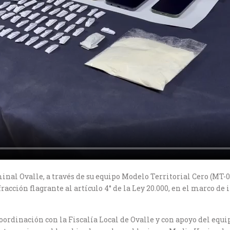
inal Ovalle, a través de su equipo Modelo Territorial Cero (MT-
acción flagrante al artículo 4° de la Ley 20.000, en el marco de 
coordinación con la Fiscalía Local de Ovalle y con apoyo del equ