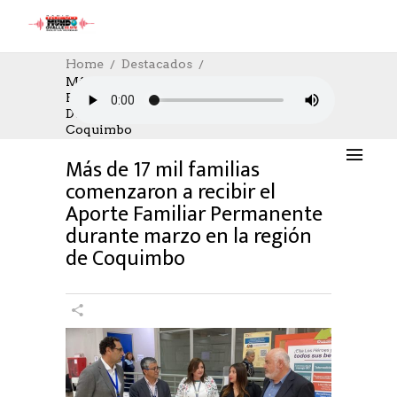
Home
Destacados
Más De 17 Mil Familias Comenzaron A
Recibir El Aporte Familiar Permanente
DESTACADOS
,
SOCIAL
08/03/2024
Durante Marzo En La Región De
AUTHOR: HECTOR
0
LIKES
854 SEEN
Coquimbo
0 COMMENTS
Más de 17 mil familias
comenzaron a recibir el
Aporte Familiar Permanente
durante marzo en la región
de Coquimbo