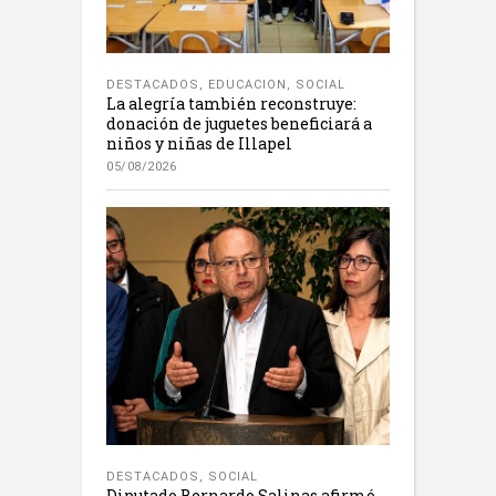
DESTACADOS
,
EDUCACION
,
SOCIAL
La alegría también reconstruye:
donación de juguetes beneficiará a
niños y niñas de Illapel
05/08/2026
DESTACADOS
,
SOCIAL
Diputado Bernardo Salinas afirmó