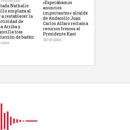
TEGORIZED
«Esperábamos
tada Nathalie
anuncios
illo emplaza al
importantes»: alcalde
a restablecer la
de Andacollo Juan
ctividad de
Carlos Alfaro reclama
 Arriba y
recursos frescos al
ncilla tras
Presidente Kast
rucción de badén
30/07/2026
/2026