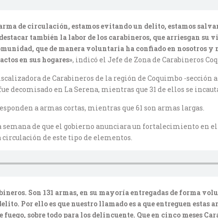
arma de circulación, estamos evitando un delito, estamos salv
 destacar también la labor de los carabineros, que arriesgan su 
omunidad, que de manera voluntaria ha confiado en nosotros y 
factos en sus hogares»
, indicó el Jefe de Zona de Carabineros 
Fiscalizadora de Carabineros de la región de Coquimbo -sección a
 fue decomisado en La Serena, mientras que 31 de ellos se incau
rresponden a armas cortas, mientras que 61 son armas largas.
una semana de que el gobierno anunciara un fortalecimiento en e
circulación de este tipo de elementos.
abineros. Son 131 armas, en su mayoría entregadas de forma volu
delito. Por ello es que nuestro llamado es a que entreguen estas
e fuego, sobre todo para los delincuente. Que en cinco meses Car