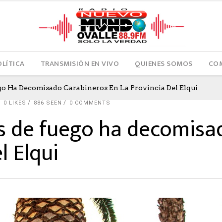
OLÍTICA
TRANSMISIÓN EN VIVO
QUIENES SOMOS
COM
o Ha Decomisado Carabineros En La Provincia Del Elqui
0
LIKES
886 SEEN
0 COMMENTS
s de fuego ha decomisa
l Elqui