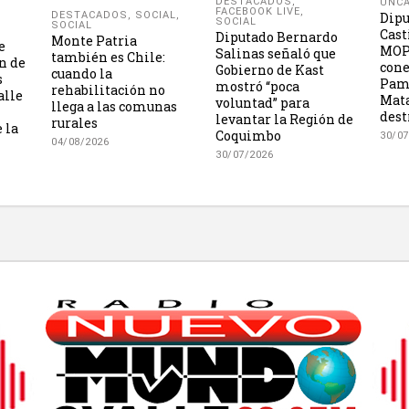
DESTACADOS
,
UNCA
FACEBOOK LIVE
,
Dipu
DESTACADOS
,
SOCIAL
,
SOCIAL
SOCIAL
Cast
Diputado Bernardo
Monte Patria
e
MOP 
Salinas señaló que
también es Chile:
n de
cone
Gobierno de Kast
cuando la
s
Pama
mostró “poca
rehabilitación no
alle
Mata
voluntad” para
llega a las comunas
dest
levantar la Región de
rurales
 la
Coquimbo
30/07
04/08/2026
30/07/2026