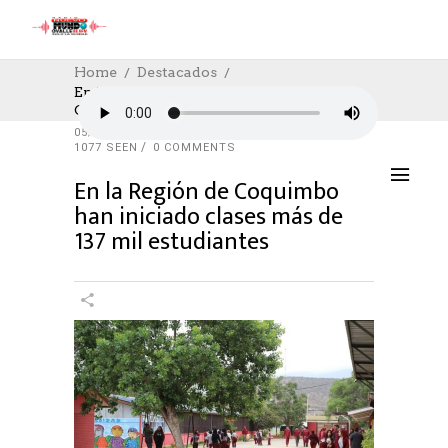
Home
Destacados
En La Región De Coquimbo Han Iniciado
Clases Más De 137 Mil Estudiantes
DESTACADOS
,
EDUCACION
,
SOCIAL
,
SOCIAL
05/03/2024
AUTHOR: HECTOR
0
LIKES
1077 SEEN
0 COMMENTS
En la Región de Coquimbo
han iniciado clases más de
137 mil estudiantes