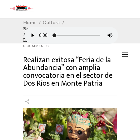
Home
Cultura
Realizan Exitosa “Feria De La
Abundancia” Con Amplia Convocatoria
CULTURA
,
CULTURE
29/02/2024
En El Sector De Dos Ríos En Monte Patria
AUTHOR: HECTOR
0
LIKES
2020 SEEN
0 COMMENTS
Realizan exitosa “Feria de la
Abundancia” con amplia
convocatoria en el sector de
Dos Ríos en Monte Patria