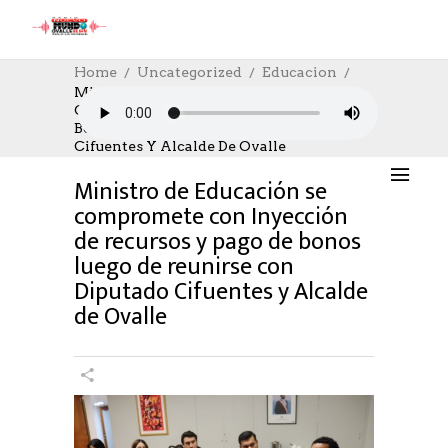
Home
Uncategorized
Educacion
Ministro De Educación Se Compromete
Con Inyección De Recursos Y Pago De
EDUCACION
,
NOTICIAS
,
SOCIAL
15/01/2024
Bonos Luego De Reunirse Con Diputado
AUTHOR: HECTOR
0
LIKES
1095 SEEN
Cifuentes Y Alcalde De Ovalle
0 COMMENTS
Ministro de Educación se
compromete con Inyección
de recursos y pago de bonos
luego de reunirse con
Diputado Cifuentes y Alcalde
de Ovalle