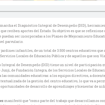
n marcha el Diagnóstico Integral de Desempeño (DID), herramien
, que reciben aportes del Estado. Su objetivo es que se reflexione
e puedan ser incorporadas a los Planes de Mejoramiento Educativ
vel parvulario.
jardines infantiles, de un total de 3.500 centros educativos que 
 Servicios Locales de Educación Pública y de aquellos que son Ví
Integral de Desempeño (DID) tiene un nivel de participación mu
de Junji, de Fundación Integra, de los Servicios Locales de Educ
a las comunidades educativas: a los equipos directivos, a docente
extualizada de la gestión del centro educativo, lo que va a per
y oportunidades de desarrollo de aprendizajes y bienestar de niñ
vez
manifestó que “como parte del trabajo que desarrollamos com