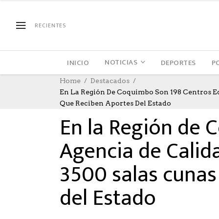
RECIENTES
NOTICIAS
INICIO
DEPORTES
P
Home
Destacados
En La Región De Coquimbo Son 198 Centros Edu
DESTACADOS
,
EDUCACION
31/10/2023
AUTHOR: 
Que Reciben Aportes Del Estado
En la Región de 
Agencia de Calid
3500 salas cunas 
del Estado