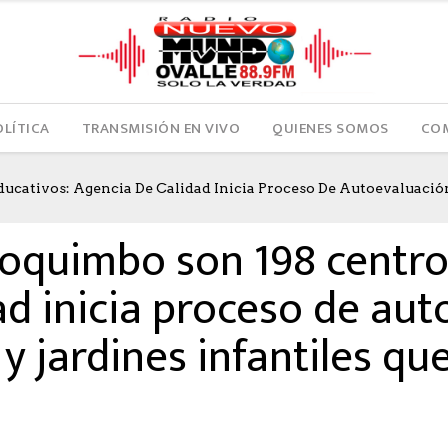
OLÍTICA
TRANSMISIÓN EN VIVO
QUIENES SOMOS
COM
cativos: Agencia De Calidad Inicia Proceso De Autoevaluación 
HECTOR
0
LIKES
1019 SEEN
0 COMMENTS
Coquimbo son 198 centro
ad inicia proceso de au
y jardines infantiles qu