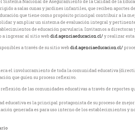
del Sistema Nacional de Aseguramiento de la Calidad de la Educa
igido a salas cunas y jardines infantiles, que reciben aportes d
Educación que tiene como propósito principal contribuir a la m
olidar y ampliar un sistema de evaluación integral y pertinent
tablecimientos de educación parvularia. Invitamos a directoras y
 a ingresar al sitio web
did.agenciaeducacion.cl/
y realizar esta
sponibles a través de su sitio web
did.agenciaeducacion.cl/
proce
era el involucramiento de toda la comunidad educativa (directiv
ción que guíen su proceso reflexivo.
reflexión de las comunidades educativas a través de reportes qu
ad educativa es la principal protagonista de su proceso de mejo
mación generada es para uso interno de los establecimientos y n
ario