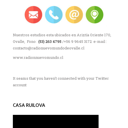
Nuestros estudios esta ubicados en Ariztía Oriente 170,
Ovalle, Fono :
(53) 263 4795
/+56 9 9645 3172 e-mail :
contacto@radionuevomundodeovalle.cl
www.radionnuevomundo.cl
It seams that you haven't connected with your Twitter
account
CASA RUILOVA