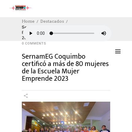
Home
Destacados
SernamEG Coquimbo Certificó A Más De
80 Mujeres De La Escuela Mujer Emprende
DESTACADOS
,
SOCIAL
,
SOCIAL
28/09/2023
2023
AUTHOR: HECTOR
0
LIKES
855 SEEN
0 COMMENTS
SernamEG Coquimbo
certificó a más de 80 mujeres
de la Escuela Mujer
Emprende 2023