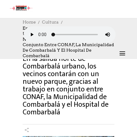
Home
Cultura
En La Salida Norte De Combarbalá
Urbano, Los Vecinos Contarán Con Un
CULTURA
,
CULTURE
18/08/2023
Nuevo Parque, Gracias Al Trabajo En
AUTHOR: HECTOR
0
LIKES
1277 SEEN
Conjunto Entre CONAF, La Municipalidad
0 COMMENTS
De Combarbalá Y El Hospital De
En la salida norte de
Combarbalá
Combarbalá urbano, los
vecinos contarán con un
nuevo parque, gracias al
trabajo en conjunto entre
CONAF, la Municipalidad de
Combarbalá y el Hospital de
Combarbalá