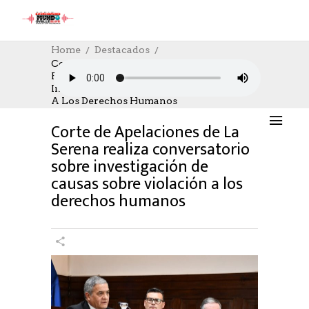
Home
Destacados
Corte De Apelaciones De La Serena
Realiza Conversatorio Sobre
DESTACADOS
,
SOCIAL
18/08/2023
Investigación De Causas Sobre Violación
AUTHOR: HECTOR
0
LIKES
993 SEEN
A Los Derechos Humanos
0 COMMENTS
Corte de Apelaciones de La
Serena realiza conversatorio
sobre investigación de
causas sobre violación a los
derechos humanos