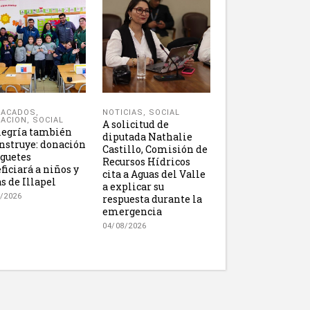
NOTICIAS
,
SOCIAL
TACADOS
,
ACION
,
SOCIAL
A solicitud de
legría también
diputada Nathalie
nstruye: donación
Castillo, Comisión de
uguetes
Recursos Hídricos
ficiará a niños y
cita a Aguas del Valle
s de Illapel
a explicar su
/2026
respuesta durante la
emergencia
04/08/2026