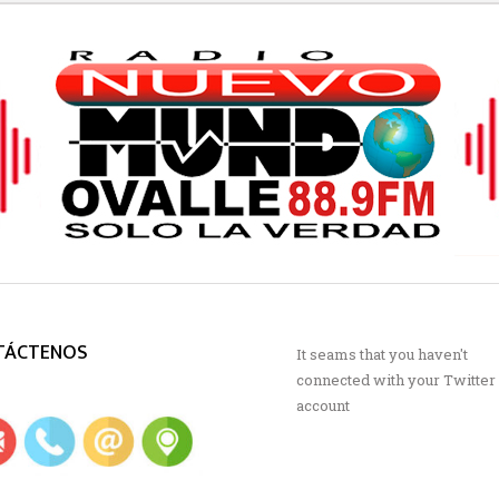
TÁCTENOS
It seams that you haven't
connected with your Twitter
account