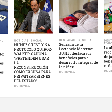
DESTACADOS
,
SOCIAL
NOTICIAS
,
SOCIAL
DES
AL
EDUC
Semana de la
NÚÑEZ CUESTIONA
La a
Lactancia Materna:
PROTOCOLO QUIROZ-
l
reco
JUNJI destaca sus
WALKER-GAHONA:
do:
de j
beneficios para el
“PRETENDEN USAR
bene
desarrollo integral de
LA
les
niña
la niñez
RECONSTRUCCIÓN
05/08
COMO EXCUSA PARA
es
05/08/2026
PRIVATIZAR BIENES
DEL ESTADO”
05/08/2026