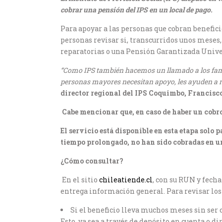
cobrar una pensión del IPS en un local de pago.
Para apoyar a las personas que cobran benefici
personas revisar si, transcurridos unos meses,
reparatorias o una Pensión Garantizada Unive
“Como IPS también hacemos un llamado a los famili
personas mayores necesitan apoyo, les ayuden a re
director regional del IPS Coquimbo, Francis
Cabe mencionar que, en caso de haber un cobro 
El servicio está disponible en esta etapa solo 
tiempo prolongado, no han sido cobradas en un
¿Cómo consultar?
En el sitio
chileatiende.cl
, con su RUN y fech
entrega información general. Para revisar los 
Si el beneficio lleva muchos meses sin ser 
Esto, ya sea a través de depósito en cuenta o 