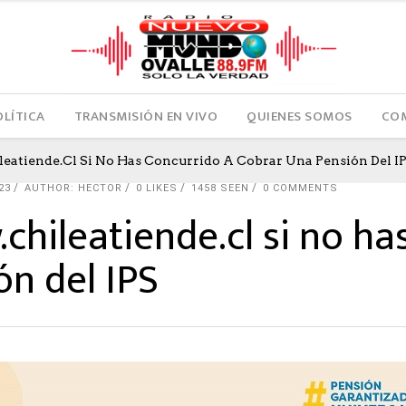
OLÍTICA
TRANSMISIÓN EN VIVO
QUIENES SOMOS
COM
atiende.cl Si No Has Concurrido A Cobrar Una Pensión Del I
23
AUTHOR: HECTOR
0
LIKES
1458 SEEN
0 COMMENTS
hileatiende.cl si no ha
ón del IPS