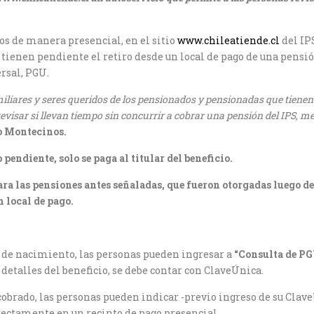
os de manera presencial, en el sitio
www.chileatiende.cl
del IP
 tienen pendiente el retiro desde un local de pago de una pensión
rsal, PGU.
ares y seres queridos de los pensionados y pensionadas que tienen pa
visar si llevan tiempo sin concurrir a cobrar una pensión del IPS, m
co Montecinos.
pendiente, solo se paga al titular del beneficio.
para las pensiones antes señaladas, que fueron otorgadas luego d
 local de pago.
a de nacimiento, las personas pueden ingresar a
“Consulta de PGU
detalles del beneficio, se debe contar con ClaveÚnica.
cobrado, las personas pueden indicar -previo ingreso de su Clav
directamente en un recinto de pago presencial.