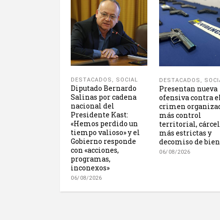
DESTACADOS
,
SOCIAL
DESTACADOS
,
SOCI
Diputado Bernardo
Presentan nueva
Salinas por cadena
ofensiva contra e
nacional del
crimen organiza
Presidente Kast:
más control
«Hemos perdido un
territorial, cárce
tiempo valioso» y el
más estrictas y
Gobierno responde
decomiso de bien
con «acciones,
06/08/2026
programas,
inconexos»
06/08/2026