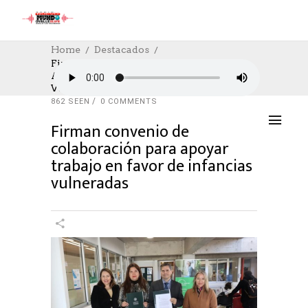
Home
Destacados
Firman Convenio De Colaboración Para
Apoyar Trabajo En Favor De Infancias
DESTACADOS
,
EDUCACION
,
SOCIAL
,
SOCIAL
Vulneradas
01/08/2023
AUTHOR: HECTOR
0
LIKES
862 SEEN
0 COMMENTS
Firman convenio de
colaboración para apoyar
trabajo en favor de infancias
vulneradas