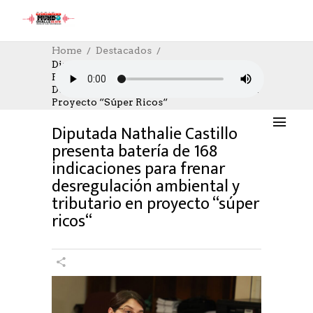
Home
Destacados
Diputada Nathalie Castillo Presenta
Batería De 168 Indicaciones Para Frenar
DESTACADOS
12/05/2026
Desregulación Ambiental Y Tributario En
AUTHOR: HECTOR
0
LIKES
180 SEEN
Proyecto “súper Ricos“
0 COMMENTS
Diputada Nathalie Castillo
presenta batería de 168
indicaciones para frenar
desregulación ambiental y
tributario en proyecto “súper
ricos“