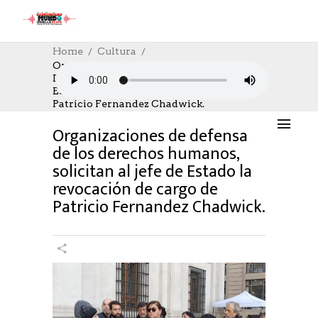
Home
Cultura
Organizaciones De Defensa De Los
Derechos Humanos, Solicitan Al Jefe De
CULTURA
,
CULTURE
,
SOCIAL
,
SOCIAL
Estado La Revocación De Cargo De
04/07/2023
AUTHOR: HECTOR
0
LIKES
Patricio Fernandez Chadwick.
1019 SEEN
0 COMMENTS
Organizaciones de defensa
de los derechos humanos,
solicitan al jefe de Estado la
revocación de cargo de
Patricio Fernandez Chadwick.