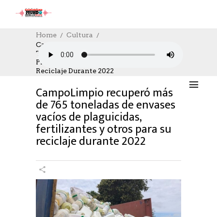
Home
Cultura
CampoLimpio Recuperó Más De 765
Toneladas De Envases Vacíos De
CULTURA
,
CULTURE
04/07/2023
Plaguicidas, Fertilizantes Y Otros Para Su
AUTHOR: HECTOR
0
LIKES
1127 SEEN
Reciclaje Durante 2022
0 COMMENTS
CampoLimpio recuperó más
de 765 toneladas de envases
vacíos de plaguicidas,
fertilizantes y otros para su
reciclaje durante 2022