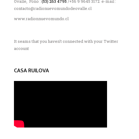
Ovalle, Fono :
(53) 263 4795
/+56 9 9645 3172 e-mail :
contacto@radionuevomundodeovalle.cl
www.radionnuevomundo.cl
It seams that you haven't connected with your Twitter
account
CASA RUILOVA