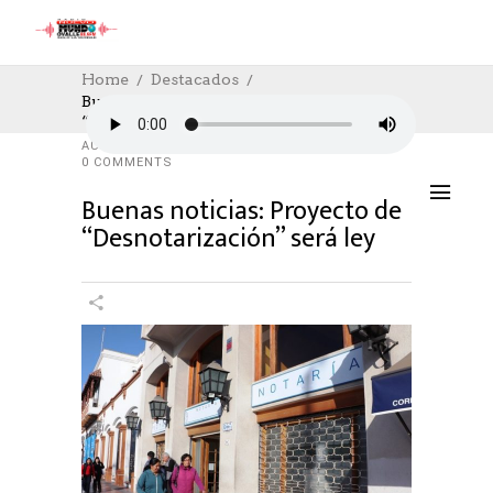
Home
Destacados
Buenas Noticias: Proyecto De
“Desnotarización” Será Ley
DESTACADOS
,
SOCIAL
,
SOCIAL
14/06/2023
AUTHOR: HECTOR
0
LIKES
1033 SEEN
0 COMMENTS
Buenas noticias: Proyecto de
“Desnotarización” será ley