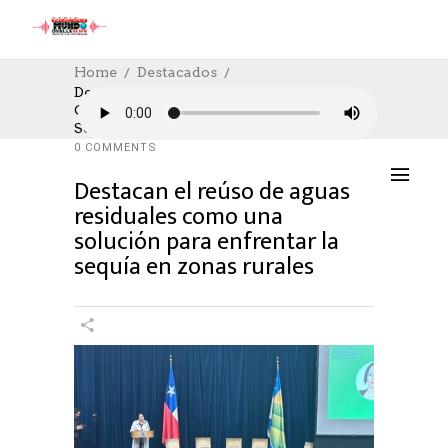
Home
Destacados
Destacan El Reúso De Aguas Residuales
Como Una Solución Para Enfrentar La
DESTACADOS
,
SOCIAL
,
SOCIAL
12/06/2023
Sequía En Zonas Rurales
AUTHOR: HECTOR
0
LIKES
1073 SEEN
0 COMMENTS
Destacan el reúso de aguas
residuales como una
solución para enfrentar la
sequía en zonas rurales