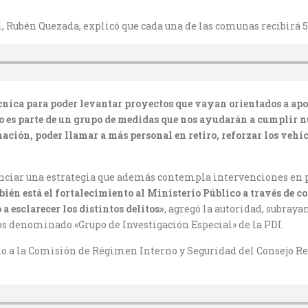
l, Rubén Quezada, explicó que cada una de las comunas recibirá 
cnica para poder levantar proyectos que vayan orientados a apo
o es parte de un grupo de medidas que nos ayudarán a cumplir n
ación, poder llamar a más personal en retiro, reforzar los vehí
enciar una estrategia que además contempla intervenciones en pu
ién está el fortalecimiento al Ministerio Público a través de co
 a esclarecer los distintos delitos»
, agregó la autoridad, subraya
os denominado «Grupo de Investigación Especial» de la PDI.
ado a la Comisión de Régimen Interno y Seguridad del Consejo R