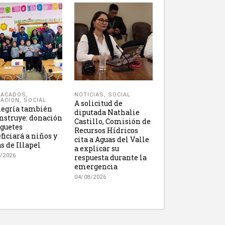
NOTICIAS
,
SOCIAL
TACADOS
,
ACION
,
SOCIAL
A solicitud de
legría también
diputada Nathalie
nstruye: donación
Castillo, Comisión de
uguetes
Recursos Hídricos
ficiará a niños y
cita a Aguas del Valle
s de Illapel
a explicar su
/2026
respuesta durante la
emergencia
04/08/2026