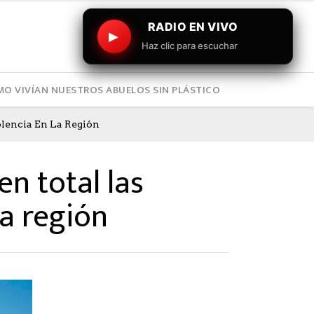
RADIO EN VIVO
▶
Haz clic para escuchar
O VIVÍAN NUESTROS ABUELOS SIN PLÁSTICO
olencia En La Región
n total las
la región