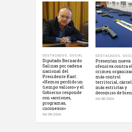
DESTACADOS
,
SOCIAL
DESTACADOS
,
SOCI
Diputado Bernardo
Presentan nueva
Salinas por cadena
ofensiva contra e
nacional del
crimen organiza
Presidente Kast:
más control
«Hemos perdido un
territorial, cárce
tiempo valioso» y el
más estrictas y
Gobierno responde
decomiso de bien
con «acciones,
06/08/2026
programas,
inconexos»
06/08/2026