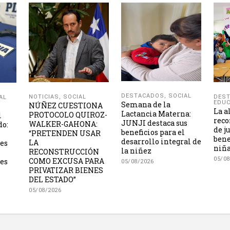
DESTACADOS
,
SOCIAL
NOTICIAS
,
SOCIAL
DES
AL
EDUC
Semana de la
NÚÑEZ CUESTIONA
La a
Lactancia Materna:
PROTOCOLO QUIROZ-
l
reco
JUNJI destaca sus
WALKER-GAHONA:
do:
de j
beneficios para el
“PRETENDEN USAR
bene
desarrollo integral de
LA
les
niña
la niñez
RECONSTRUCCIÓN
05/08
COMO EXCUSA PARA
es
05/08/2026
PRIVATIZAR BIENES
DEL ESTADO”
05/08/2026