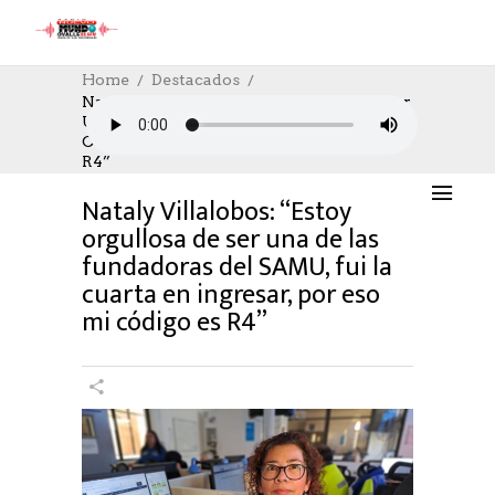
Home
Destacados
Nataly Villalobos: “Estoy Orgullosa De Ser
Una De Las Fundadoras Del SAMU, Fui La
DESTACADOS
,
SALUD
,
SOCIAL
,
SOCIAL
Cuarta En Ingresar, Por Eso Mi Código Es
02/06/2023
AUTHOR: HECTOR
0
LIKES
R4”
1076 SEEN
0 COMMENTS
Nataly Villalobos: “Estoy
orgullosa de ser una de las
fundadoras del SAMU, fui la
cuarta en ingresar, por eso
mi código es R4”