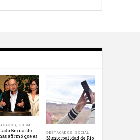
TACADOS
,
SOCIAL
tado Bernardo
DESTACADOS
,
SOCIAL
nas afirmó que es
Municipalidad de Río