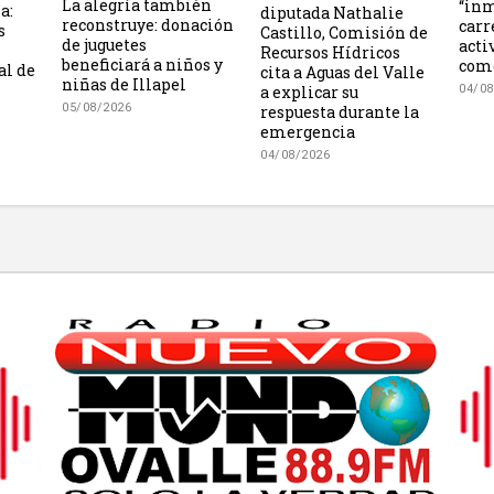
La alegría también
“inm
a:
diputada Nathalie
reconstruye: donación
carr
s
Castillo, Comisión de
de juguetes
acti
Recursos Hídricos
beneficiará a niños y
como
al de
cita a Aguas del Valle
niñas de Illapel
a explicar su
04/08
05/08/2026
respuesta durante la
emergencia
04/08/2026