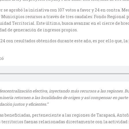
er se aprobó la iniciativa con 107 votos a favor y 24 en contra. M
 Municipios recursos a través de tres caudales: Fondo Regional p
ad Territorial. Este último, busca avanzar en el cierre de brech
dad de generación de ingresos propios.
24 con resultados obtenidos durante este año, es por ello que, l
có
descentralización efectiva, inyectando más recursos a las regiones.
inería retornen a las localidades de origen y así compensar en parte 
ación justos y eficientes.”
as beneficiadas, perteneciente a las regiones de Tarapacá, Anto
 territorios faenas relacionadas directamente con la activida