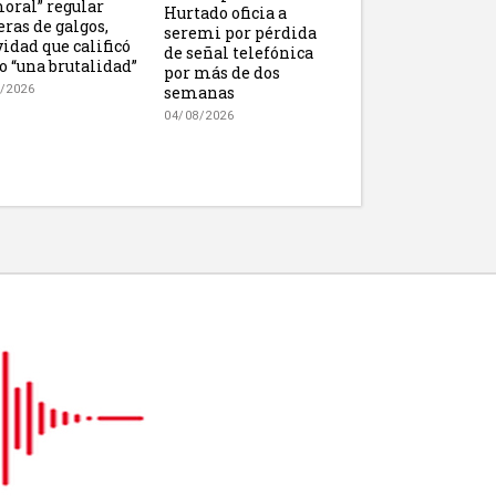
oral” regular
Hurtado oficia a
eras de galgos,
seremi por pérdida
vidad que calificó
de señal telefónica
 “una brutalidad”
por más de dos
semanas
/2026
04/08/2026