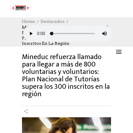
Home
Destacados
Mineduc Refuerza Llamado Para Llegar A
Más De 800 Voluntarias Y Voluntarios:
DESTACADOS
,
EDUCACION
,
SOCIAL
,
SOCIAL
Plan Nacional De Tutorías Supera Los 300
17/05/2023
AUTHOR: HECTOR
0
LIKES
Inscritos En La Región
995 SEEN
0 COMMENTS
Mineduc refuerza llamado
para llegar a más de 800
voluntarias y voluntarios:
Plan Nacional de Tutorías
supera los 300 inscritos en la
región