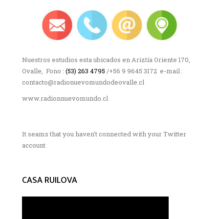
Nuestros estudios esta ubicados en Ariztía Oriente 170,
Ovalle, Fono :
(53) 263 4795
/+56 9 9645 3172 e-mail :
contacto@radionuevomundodeovalle.cl
www.radionnuevomundo.cl
It seams that you haven't connected with your Twitter
account
CASA RUILOVA