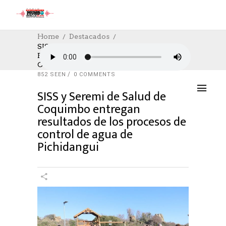
Home
Destacados
SISS Y Seremi De Salud De Coquimbo
Entregan Resultados De Los Procesos De
DESTACADOS
,
SALUD
,
SOCIAL
,
SOCIAL
Control De Agua De Pichidangui
20/04/2023
AUTHOR: HECTOR
0
LIKES
852 SEEN
0 COMMENTS
SISS y Seremi de Salud de
Coquimbo entregan
resultados de los procesos de
control de agua de
Pichidangui