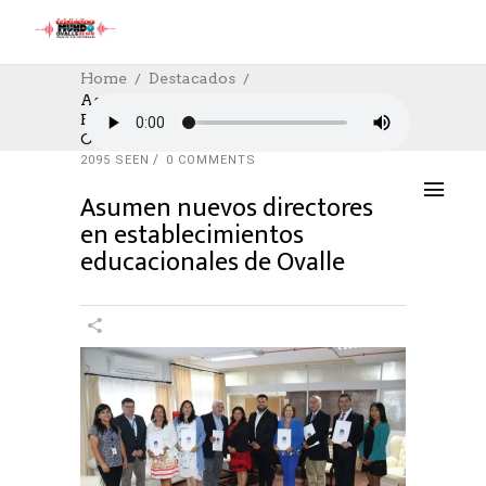
Home
Destacados
Asumen Nuevos Directores En
Establecimientos Educacionales De
DESTACADOS
,
EDUCACION
,
NOTICIAS
,
SOCIAL
Ovalle
28/02/2023
AUTHOR: HECTOR
0
LIKES
2095 SEEN
0 COMMENTS
Asumen nuevos directores
en establecimientos
educacionales de Ovalle