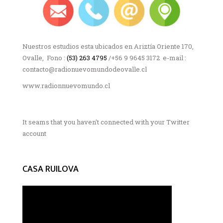
Nuestros estudios esta ubicados en Ariztía Oriente 170,
Ovalle, Fono :
(53) 263 4795
/+56 9 9645 3172 e-mail :
contacto@radionuevomundodeovalle.cl
www.radionnuevomundo.cl
It seams that you haven't connected with your Twitter
account
CASA RUILOVA