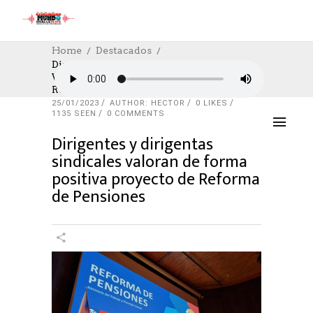
Home
Destacados
Dirigentes Y Dirigentas Sindicales
Valoran De Forma Positiva Proyecto De
DESTACADOS
,
FACEBOOK LIVE
,
NOTICIAS
,
Reforma De Pensiones
SOCIAL
,
SOCIAL
,
TRABAJO
25/01/2023
AUTHOR: HECTOR
0
LIKES
1135 SEEN
0 COMMENTS
Dirigentes y dirigentas
sindicales valoran de forma
positiva proyecto de Reforma
de Pensiones