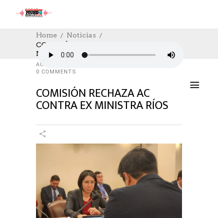
Home
Noticias
COMISIÓN RECHAZA AC CONTRA EX
MINISTRA RÍOS
NOTICIAS
,
POLÍTICA
24/01/2023
AUTHOR: HECTOR
0
LIKES
1479 SEEN
0 COMMENTS
COMISIÓN RECHAZA AC
CONTRA EX MINISTRA RÍOS